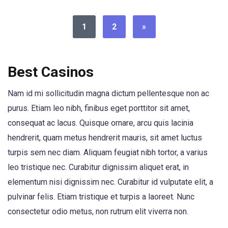
1
2
»
Best Casinos
Nam id mi sollicitudin magna dictum pellentesque non ac
purus. Etiam leo nibh, finibus eget porttitor sit amet,
consequat ac lacus. Quisque ornare, arcu quis lacinia
hendrerit, quam metus hendrerit mauris, sit amet luctus
turpis sem nec diam. Aliquam feugiat nibh tortor, a varius
leo tristique nec. Curabitur dignissim aliquet erat, in
elementum nisi dignissim nec. Curabitur id vulputate elit, a
pulvinar felis. Etiam tristique et turpis a laoreet. Nunc
consectetur odio metus, non rutrum elit viverra non.