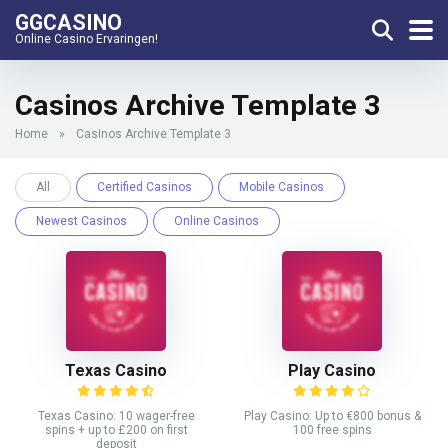
GGCASINO
Online Casino Ervaringen!
Casinos Archive Template 3
Home
»
Casinos Archive Template 3
All
Certified Casinos
Mobile Casinos
Newest Casinos
Online Casinos
Texas Casino
Play Casino
Texas Casino: 10 wager-free
Play Casino: Up to €800 bonus &
spins + up to £200 on first
100 free spins
deposit