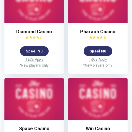
Diamond Casino
Pharaoh Casino
Speel Nu
Speel Nu
T&Cs Apply
T&Cs Apply
*New players only
*New players only
Space Casino
Win Casino