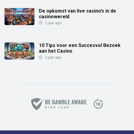
De opkomst van live casino’s in de
casinowereld
2 jaar ago
10 Tips voor een Succesvol Bezoek
aan het Casino
2 jaar ago