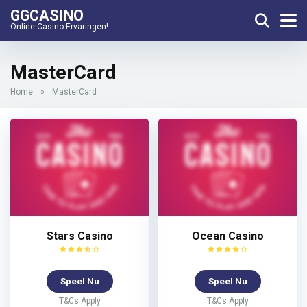
GGCASINO
Online Casino Ervaringen!
MasterCard
Home
»
MasterCard
Stars Casino
Ocean Casino
Speel Nu
Speel Nu
T&Cs Apply
T&Cs Apply