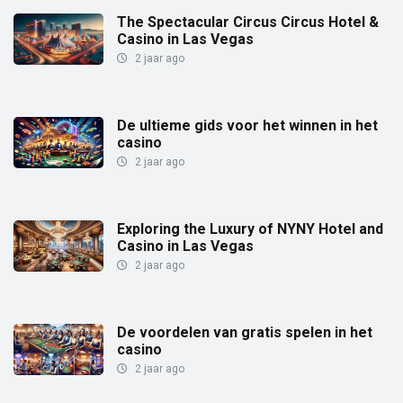
The Spectacular Circus Circus Hotel &
Casino in Las Vegas
2 jaar ago
De ultieme gids voor het winnen in het
casino
2 jaar ago
Exploring the Luxury of NYNY Hotel and
Casino in Las Vegas
2 jaar ago
De voordelen van gratis spelen in het
casino
2 jaar ago