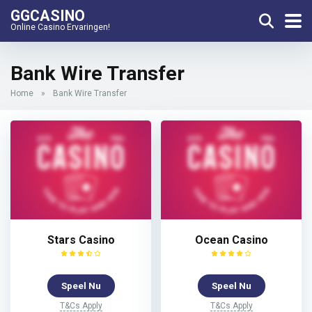
GGCASINO
Online Casino Ervaringen!
Bank Wire Transfer
Home
»
Bank Wire Transfer
Stars Casino
Ocean Casino
Speel Nu
Speel Nu
T&Cs Apply
T&Cs Apply