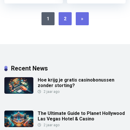
1
2
»
Recent News
Hoe krijg je gratis casinobonussen
zonder storting?
2 jaar ago
The Ultimate Guide to Planet Hollywood
Las Vegas Hotel & Casino
2 jaar ago