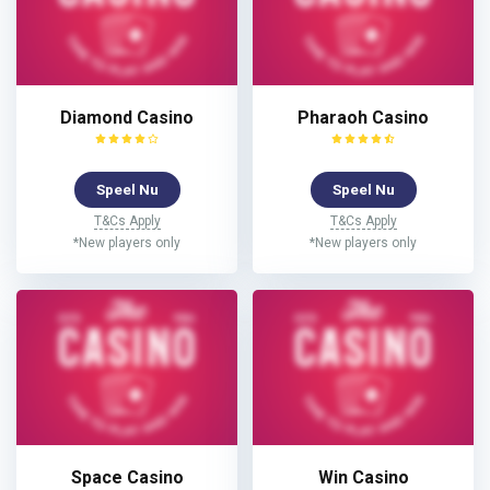
Diamond Casino
Pharaoh Casino
Speel Nu
Speel Nu
T&Cs Apply
T&Cs Apply
*New players only
*New players only
Space Casino
Win Casino