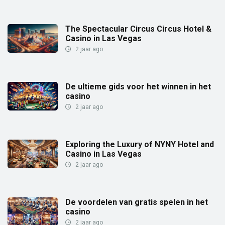
The Spectacular Circus Circus Hotel &
Casino in Las Vegas
2 jaar ago
De ultieme gids voor het winnen in het
casino
2 jaar ago
Exploring the Luxury of NYNY Hotel and
Casino in Las Vegas
2 jaar ago
De voordelen van gratis spelen in het
casino
2 jaar ago